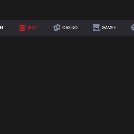
EL
SLOT
CASINO
GAMES