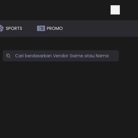
SPORTS
PROMO
Mega Ho
Pragmati
PG Soft
PP POP S
Playtech
PROMO